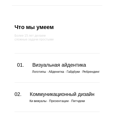
Что мы умеем
Более 15 лет делаем
сложные задачи простыми
01.
Визуальная айдентика
Логотипы · Айденитка · Гайдбуки · Ребрендинг
02.
Коммуникационный дизайн
Ки вижуалы · Презентации · Питчдеки